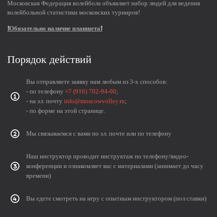
Московская Федерация волейбола объявляет набор людей для ведения
волейбольной статистики московских турниров!
❗Обязательно наличие планшета❗
Порядок действий
Вы отправляете заявку нам любым из 3-х способов:
- по телефону
+7 (916) 702-94-00
;
- на эл. почту
info@moscowvolley.ru
;
- по форме на этой странице.
Мы связываемся с вами по эл. почте или по телефону
Наш инструктор проводит инструктаж по телефону/видео-
конференции и ознакомляет вас с материалами (занимает до часу
времени)
Вы едете смотреть на игру с опытным инструктором (пол ставки)