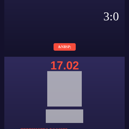
3:0
&NBSP;
17.02