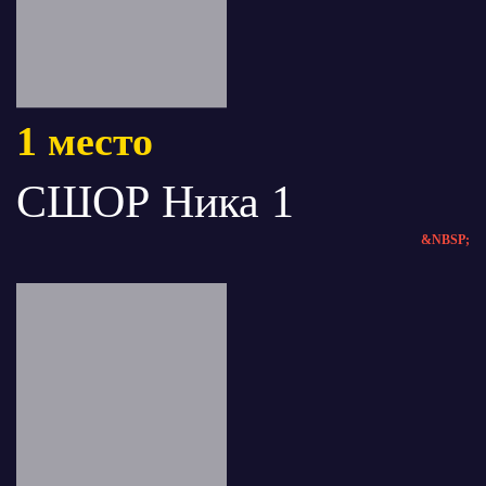
1 место
СШОР Ника 1
&NBSP;