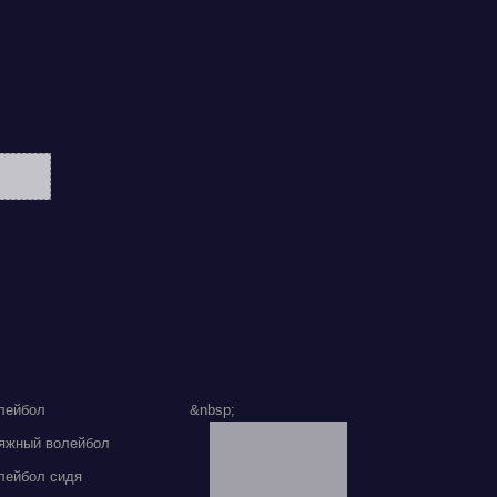
лейбол
&nbsp;
яжный волейбол
лейбол сидя