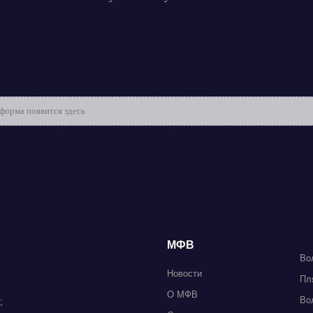
орма появится здесь
МФВ
Во
Новости
Пл
О МФВ
Во
;