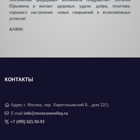
Юрьевича и желает здоровья, удачи, добра, позитива,
хорошего настроения, новых свершений и всевозможных
успехов!
&NBSP;
КОНТАКТЫ
Адрес:
г. Москва, пер. Харитоньевский Б., дом 22/1;
E-mail:
info@moscowvolley.ru
+7 (495) 621-50-93