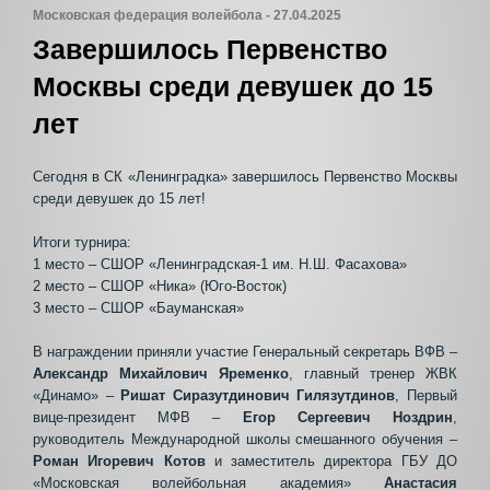
Московская федерация волейбола - 27.04.2025
Завершилось Первенство
Москвы среди девушек до 15
лет
Сегодня в СК «Ленинградка» завершилось Первенство Москвы
среди девушек до 15 лет!
Итоги турнира:
1 место – СШОР «Ленинградская-1 им. Н.Ш. Фасахова»
2 место – СШОР «Ника» (Юго-Восток)
3 место – СШОР «Бауманская»
В награждении приняли участие Генеральный секретарь ВФВ –
Александр Михайлович Яременко
, главный тренер ЖВК
«Динамо» –
Ришат Сиразутдинович Гилязутдинов
, Первый
вице-президент МФВ –
Егор Сергеевич Ноздрин
,
руководитель Международной школы смешанного обучения –
Роман Игоревич Котов
и заместитель директора ГБУ ДО
«Московская волейбольная академия»
Анастасия