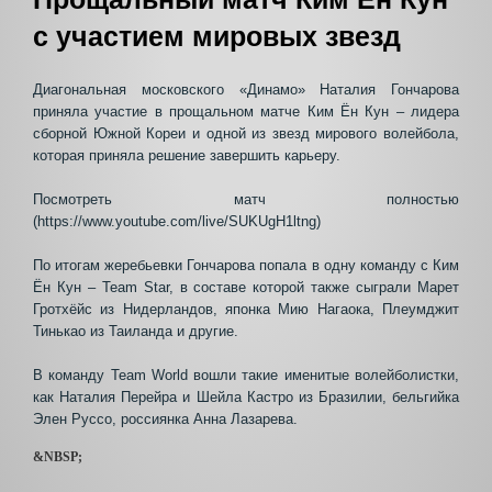
с участием мировых звезд
Диагональная московского «Динамо» Наталия Гончарова
приняла участие в прощальном матче Ким Ён Кун – лидера
сборной Южной Кореи и одной из звезд мирового волейбола,
которая приняла решение завершить карьеру.
Посмотреть матч полностью
(https://www.youtube.com/live/SUKUgH1ltng)
По итогам жеребьевки Гончарова попала в одну команду с Ким
Ён Кун – Team Star, в составе которой также сыграли Марет
Гротхёйс из Нидерландов, японка Мию Нагаока, Плеумджит
Тинькао из Таиланда и другие.
В команду Team World вошли такие именитые волейболистки,
как Наталия Перейра и Шейла Кастро из Бразилии, бельгийка
Элен Руссо, россиянка Анна Лазарева.
&NBSP;